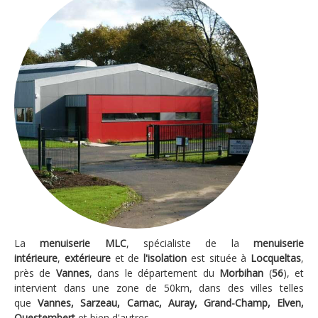
La
menuiserie MLC
, spécialiste de la
menuiserie
intérieure
,
extérieure
et de
l'isolation
est située à
Locqueltas
,
près de
Vannes
, dans le département du
Morbihan
(
56
), et
intervient dans une zone de 50km, dans des villes telles
que
Vannes, Sarzeau, Carnac, Auray, Grand-Champ, Elven,
Questembert
et bien d'autres.